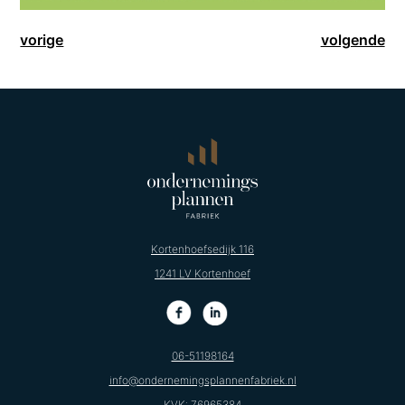
vorige
volgende
Kortenhoefsedijk 116
1241 LV Kortenhoef
06-51198164
info@ondernemingsplannenfabriek.nl
KVK: 76965384