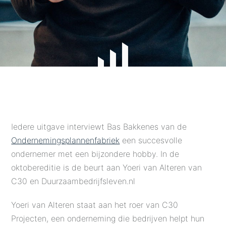
Iedere uitgave interviewt Bas Bakkenes van de
Ondernemingsplannenfabriek
een succesvolle
ondernemer met een bijzondere hobby. In de
oktobereditie is de beurt aan Yoeri van Alteren van
C30 en Duurzaambedrijfsleven.nl
Yoeri van Alteren staat aan het roer van C30
Projecten, een onderneming die bedrijven helpt hun