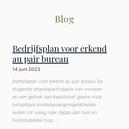
Blog
Bedrijfsplan voor erkend
au pair bureau
14 juni 2023
Bedrijfsplan voor erkend au pair bureau De
stijgende arbeidsparticipatie van vrouwen
previous
ne
en een gebrek aan kwalitatief goede maar
slide
sl
betaalbare kinderopvangmogelijkheden
leiden tot vraag naar oppas aan huis en
huishoudelijke hulp.…