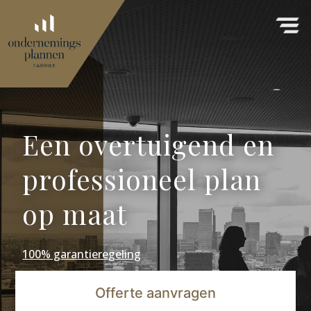
Een overtuigend en
professioneel plan
op maat
100% garantieregeling
Offerte aanvragen