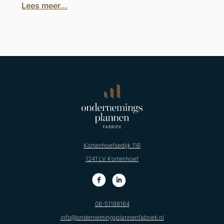
Lees meer...
Kortenhoefsedijk 116
1241 LV Kortenhoef
06-51198164
info@ondernemingsplannenfabriek.nl