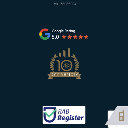
KVK: 76965384