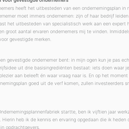
 voor gevestigde ondernemers
nemers heeft het uitbesteden van een ondernemingsplan in m
nemer moet immers ondernemen: zijn of haar bedrijf leiden 
 past het uitbesteden van specialistisch werk aan een expert h
n groot aantal ervaren ondernemers mij te vinden. Inmiddels
oor gevestigde merken.
 een gevestigde ondernemer bent: in mijn ogen kun je pas ec
jfsidee uit drie basisingrediënten bestaat: iets doen waar j
 plezier aan beleeft én waar vraag naar is. En op het moment
nemingsplan goed uit de verf komen, zullen investeerders sne
Ondernemingsplannenfabriek startte, ben ik vijftien jaar wer
. Hierin heb ik de kennis en ervaring opgedaan die ik heden 
jn opdrachtgevers.