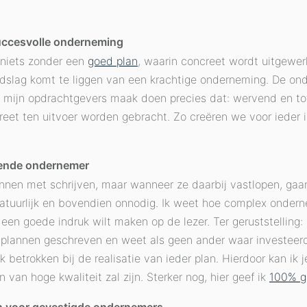
succesvolle onderneming
s niets zonder een
goed plan
, waarin concreet wordt uitgewerkt
ndslag komt te liggen van een krachtige onderneming. De on
r mijn opdrachtgevers maak doen precies dat: wervend en tot
reet ten uitvoer worden gebracht. Zo creëren we voor ieder
rtende ondernemer
nen met schrijven, maar wanneer ze daarbij vastlopen, gaan
natuurlijk en bovendien onnodig. Ik weet hoe complex onde
je een goede indruk wilt maken op de lezer. Ter geruststelling
lannen geschreven en weet als geen ander waar investeer
ijk betrokken bij de realisatie van ieder plan. Hierdoor kan ik
 van hoge kwaliteit zal zijn. Sterker nog, hier geef ik
100% g