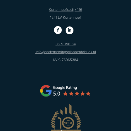
Kortenhoefsedijk 116
1241 LV Kortenhoef
06-51198164
info@ondernemingsplannenfabriek.nl
KVK: 76965384