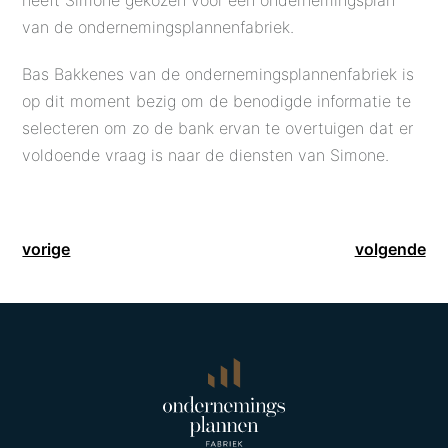
heeft Simone gekozen voor een ondernemingsplan
van de ondernemingsplannenfabriek.
Bas Bakkenes van de ondernemingsplannenfabriek is
op dit moment bezig om de benodigde informatie te
selecteren om zo de bank ervan te overtuigen dat er
voldoende vraag is naar de diensten van Simone.
vorige
volgende