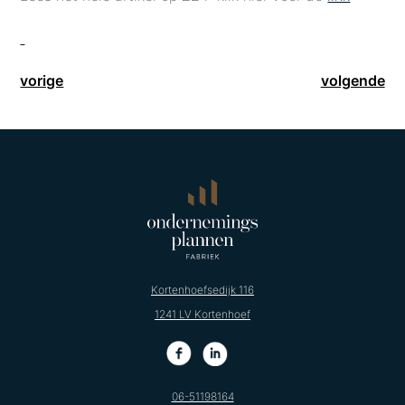
vorige
volgende
Kortenhoefsedijk 116
1241 LV Kortenhoef
06-51198164