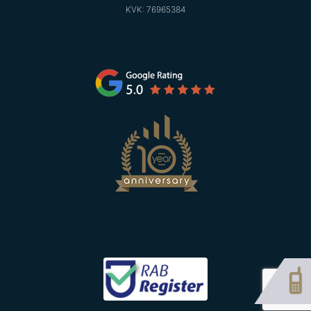
KVK: 76965384