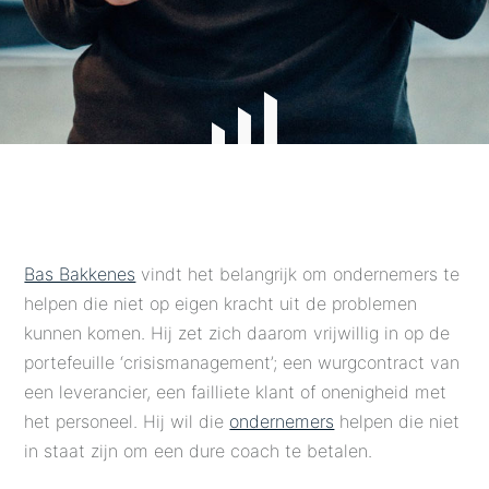
Bas Bakkenes
vindt het belangrijk om ondernemers te
helpen die niet op eigen kracht uit de problemen
kunnen komen. Hij zet zich daarom vrijwillig in op de
portefeuille ‘crisismanagement’; een wurgcontract van
een leverancier, een failliete klant of onenigheid met
het personeel. Hij wil die
ondernemers
helpen die niet
in staat zijn om een dure coach te betalen.