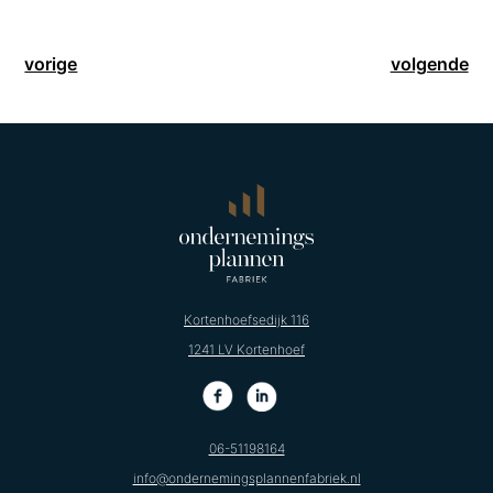
vorige
volgende
Kortenhoefsedijk 116
1241 LV Kortenhoef
06-51198164
info@ondernemingsplannenfabriek.nl