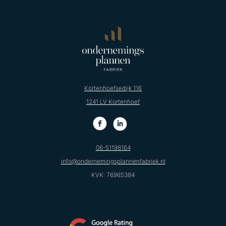
Kortenhoefsedijk 116
1241 LV Kortenhoef
06-51198164
info@ondernemingsplannenfabriek.nl
KVK: 76965384