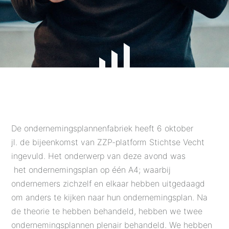
De ondernemingsplannenfabriek heeft 6 oktober
jl. de bijeenkomst van ZZP-platform Stichtse Vecht
ingevuld. Het onderwerp van deze avond was
het ondernemingsplan op één A4; waarbij
ondernemers zichzelf en elkaar hebben uitgedaagd
om anders te kijken naar hun ondernemingsplan. Na
de theorie te hebben behandeld, hebben we twee
ondernemingsplannen plenair behandeld. We hebben