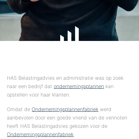
HAS Belastingadvies en administratie was op zoek
naar een bedrijf dat
ondernemingsplannen
kan
opstellen voor haar klanten.
Omdat de
Ondernemingsplannenfabriek
werd
aanbevolen door een goede vriend van de vennoten
heeft HAS Belastingadvies gekozen voor de
Ondernemingsplannenfabriek
.