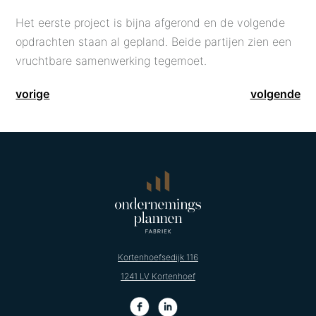
Het eerste project is bijna afgerond en de volgende
opdrachten staan al gepland. Beide partijen zien een
vruchtbare samenwerking tegemoet.
vorige
volgende
Kortenhoefsedijk 116
1241 LV Kortenhoef