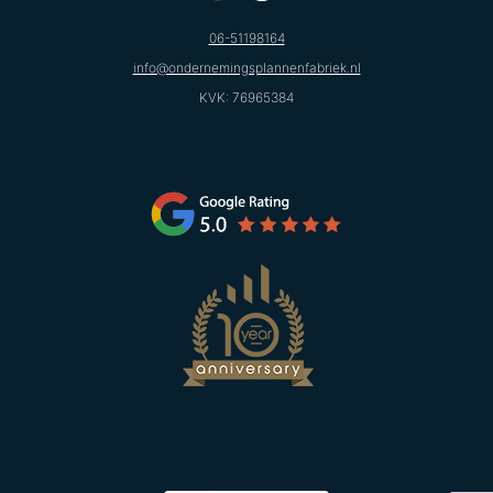
06-51198164
info@ondernemingsplannenfabriek.nl
KVK: 76965384