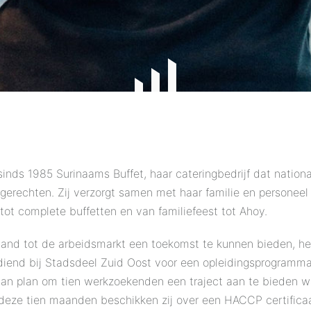
inds 1985 Surinaams Buffet, haar cateringbedrijf dat nation
gerechten. Zij verzorgt samen met haar familie en personeel 
tot complete buffetten en van familiefeest tot Ahoy.
and tot de arbeidsmarkt een toekomst te kunnen bieden, he
iend bij Stadsdeel Zuid Oost voor een opleidingsprogramma
 van plan om tien werkzoekenden een traject aan te bieden wa
deze tien maanden beschikken zij over een HACCP certifica