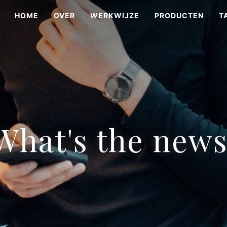
HOME
OVER
WERKWIJZE
PRODUCTEN
T
What's the new