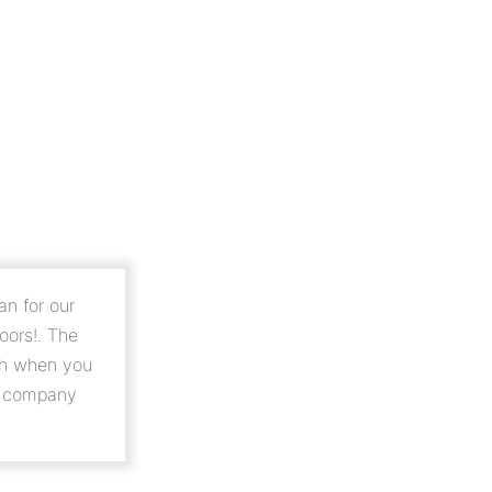
HOME
OVER
WERKWIJZE
PRODUCTEN
T
an for our
oors!. The
ush when you
s company