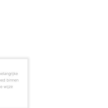
HOME
OVER
WERKWIJZE
PRODUCTEN
T
elangrijke
eed binnen
te wijze