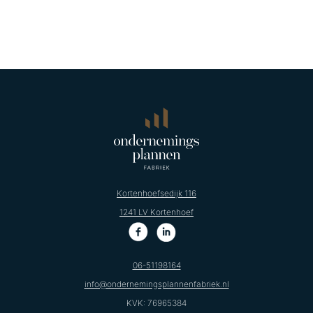
Kortenhoefsedijk 116
1241 LV Kortenhoef
06-51198164
info@ondernemingsplannenfabriek.nl
KVK: 76965384