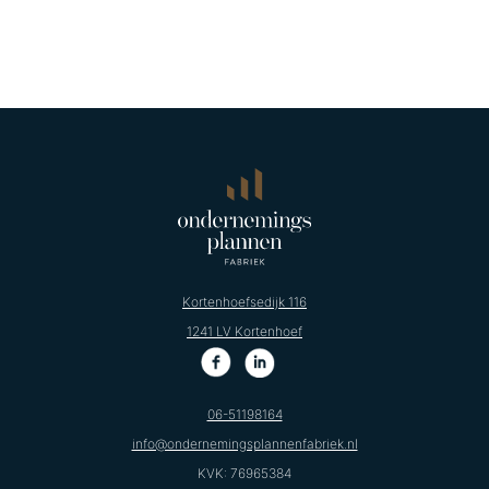
Kortenhoefsedijk 116
1241 LV Kortenhoef
06-51198164
info@ondernemingsplannenfabriek.nl
KVK: 76965384