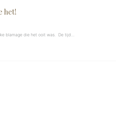
 het!
ijke blamage die het ooit was. De tijd…
e