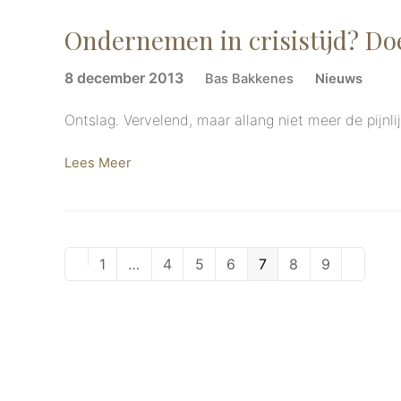
Ondernemen in crisistijd? Doe
8 december 2013
Bas Bakkenes
Nieuws
Ontslag. Vervelend, maar allang niet meer de pijnl
Lees Meer
Page
1
…
Page
4
Page
5
Page
6
Page
7
Page
8
Page
9
Vorige
Volgend