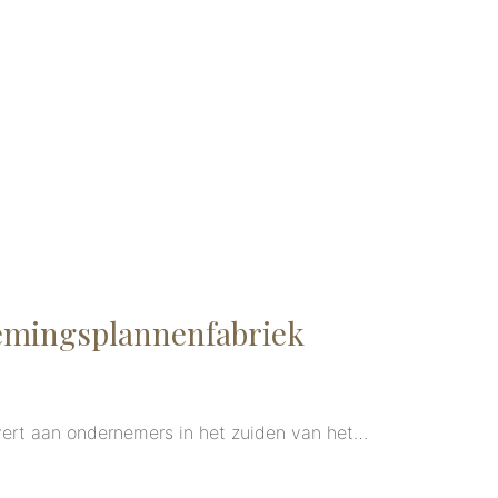
HOME
OVER
WERKWIJZE
PRODUCTEN
T
emingsplannenfabriek
evert aan ondernemers in het zuiden van het…