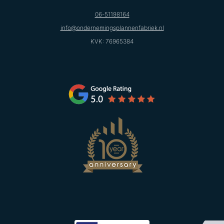
06-51198164
info@ondernemingsplannenfabriek.nl
KVK: 76965384